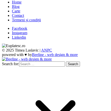
Home
Blog
Carte
Contact
Termeni și condiții
Facebook
Instagram
Linkedin
© 2025 Timea Laslavic |
ANPC
powered with ♥ by
Beeline - web design & more
Search for: