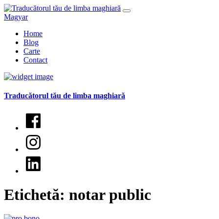
Magyar
Home
Blog
Carte
Contact
Traducătorul tău de limba maghiară​
Etichetă:
notar public